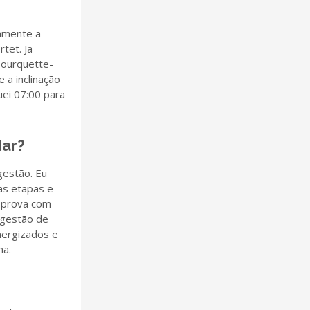
tamente a
tet. Ja
Hourquette-
 a inclinação
uei 07:00 para
dar?
gestão. Eu
as etapas e
 prova com
ngestão de
nergizados e
ma.