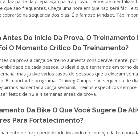
tal faz parte da preparação para a prova. Temos de mentalizar 
 e que são frequentes. Chega uma hora em que não será fácil, e 
e cobrarão na sequencia dos dias. É o famoso Mindset. Tão impo
Antes Do Início Da Prova, O Treinamento 
Foi O Momento Crítico Do Treinamento?
tes da prova a carga de treino aumenta consideravelmente, por
onibilidade de cada pessoa. O ideal é que tenhamos em torno d
 semana, mas ja tive vários casos de pessoas que treinaram sem
. É importante programar Training Camps e ou sequencia de dia
uirmos aumentar a carga semanal. Treinos especificos sempre
ser feitos de 12 a 4 semanas antes da prova.
amento Da Bike O Que Você Sugere De At
es Para Fortalecimento?
inamento de força periodizado iniciando no começo da temporada