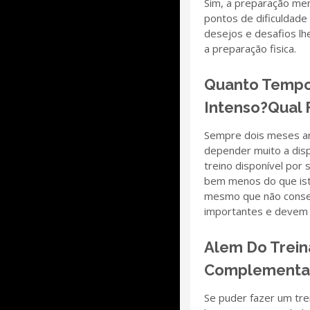
Sim, a preparação men
pontos de dificuldade
desejos e desafios lh
a preparação fisica.
Quanto Tempo 
Intenso?qual 
Sempre dois meses an
depender muito a disp
treino disponível por
bem menos do que isto
mesmo que não conseg
importantes e devem 
Alem Do Trein
Complementar
Se puder fazer um tre