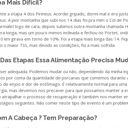
a Mais Difícil?
e a etapa 4 dos Pirineus. Acordei gripado, dormi mal e era jus
eus. A pior montanha que subi nos 14 dias foi pra mim o Col de Por
urmalet logo de cara, depois subimos outra montanha chamada 
a longa, mas um pouco menos inclinada e fechou no Portet, onde
0 km girava em torno de 10%. Foi a etapa mais longa das 14. Fiq
i o maior TSS, mas devido as condições, foi a mais sofrida.
Das Etapas Essa Alimentação Precisa Mu
a ser adequada. Podemos mudar ou não, dependendo da minha in
rtos por conta da quantidade de porcarias que comemos durante 
o de enjoo e dor de estômago. É relativamente normal para uma
gia, mas devemos nos precaver para que possamos manter a i
ão atrapalhar o processo de recuperação e também nos manter e
stágios seguintes. Não comer neste tipo de evento é um proble
om A Cabeça ? Tem Preparação?