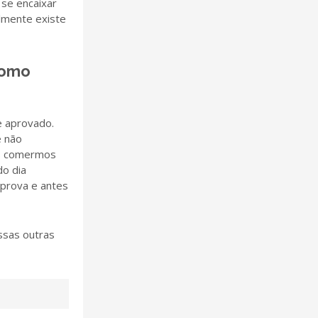
se encaixar
almente existe
Como
e aprovado.
e não
as comermos
do dia
 prova e antes
ssas outras