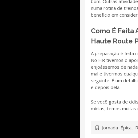
bom. Outras atividad
numa rotina de treino
beneficio em consider
Como É Feita 
Haute Route P
A preparação é feita 
No HR tivemos o apoio
enjoássemos de nada 
mal e tivermos qualq
seguinte. É um detalh
e depois dela.
Se você gosta de cicl
mídias, temos muitas
Jornada Épica
,
R