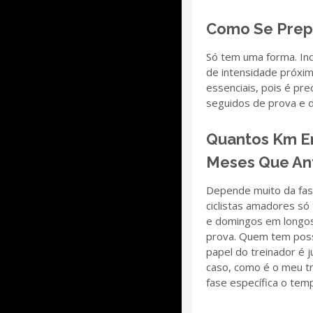
Como Se Prep
Só tem uma forma. Ind
de intensidade próxi
essenciais, pois é pre
seguidos de prova e d
Quantos Km Em
Meses Que An
Depende muito da fase
ciclistas amadores só
e domingos em longos
prova. Quem tem possi
papel do treinador é 
caso, como é o meu tr
fase específica o tem