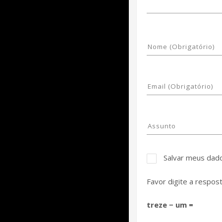
Salvar meus dad
Favor digite a respost
treze − um =