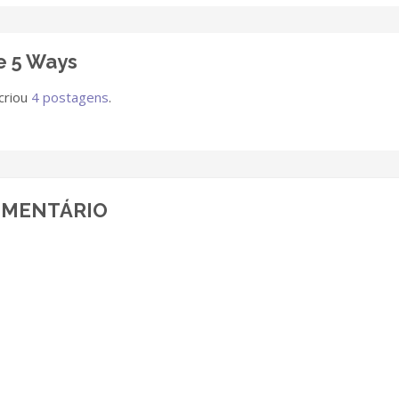
e 5 Ways
criou
4 postagens
.
OMENTÁRIO