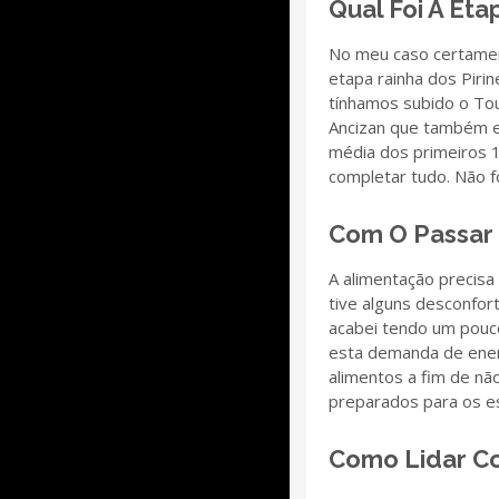
Qual Foi A Etap
No meu caso certament
etapa rainha dos Pirin
tínhamos subido o To
Ancizan que também er
média dos primeiros 1
completar tudo. Não fo
Com O Passar 
A alimentação precis
tive alguns desconfo
acabei tendo um pouc
esta demanda de ener
alimentos a fim de n
preparados para os e
Como Lidar C