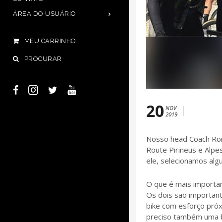
ÁREA DO USUÁRIO
MEU CARRINHO
PROCURAR
20
NOV
2019
Nosso head Coach Rona
Route Pirineus e Alp
ele, selecionamos alg
O que é mais importan
Os dois são important
bike com esforço próx
preciso também uma bo