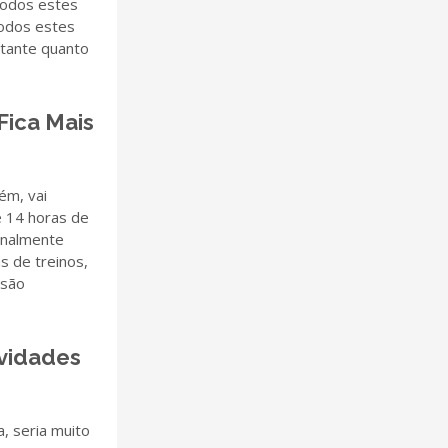
todos estes
todos estes
rtante quanto
Fica Mais
ém, vai
e 14 horas de
analmente
s de treinos,
 são
ividades
, seria muito