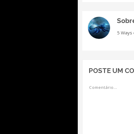
Sobr
5 Ways 
POSTE UM C