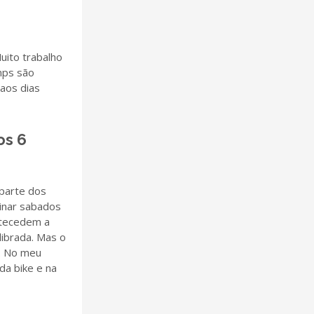
uito trabalho
mps são
 aos dias
os 6
 parte dos
einar sabados
ntecedem a
librada. Mas o
l. No meu
da bike e na