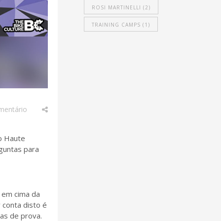
ROSI MARTINELLI
(2)
TRAINING CAMPS
(1)
mentário
 o Haute
guntas para
s em cima da
 conta disto é
as de prova.