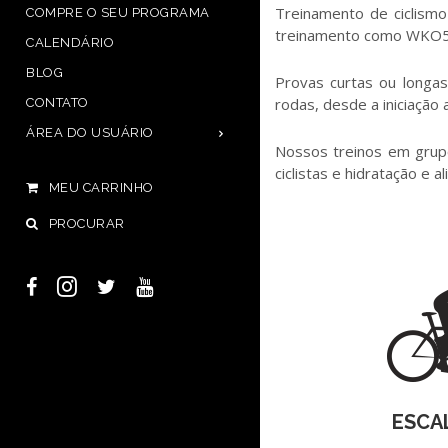
Treinamento de ciclismo
COMPRE O SEU PROGRAMA
treinamento como WKO5 
CALENDÁRIO
BLOG
Provas curtas ou longa
rodas, desde a iniciação
CONTATO
ÁREA DO USUÁRIO
Nossos treinos em grup
ciclistas e hidratação e 
MEU CARRINHO
PROCURAR
ESCA