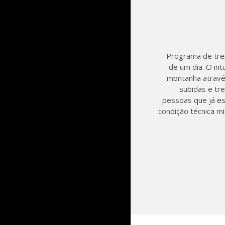
Programa de trei
de um dia. O int
montanha atravé
subidas e tre
pessoas que já es
condição técnica m