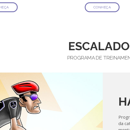
HEÇA
CONHEÇA
ESCALADO
PROGRAMA DE TREINAME
H
Progr
da ca
monta