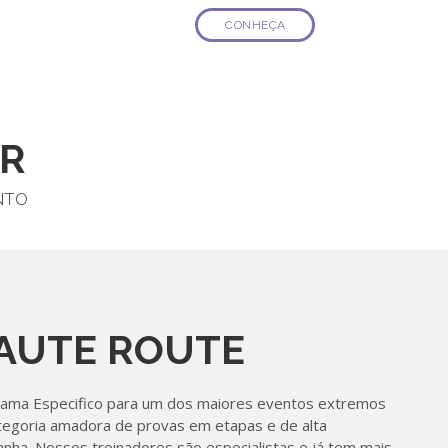
CONHEÇA
R
NTO
AUTE ROUTE
ama Especifico para um dos maiores eventos extremos
tegoria amadora de provas em etapas e de alta
nha. Nossos treinadores são especialistas e já tem mais