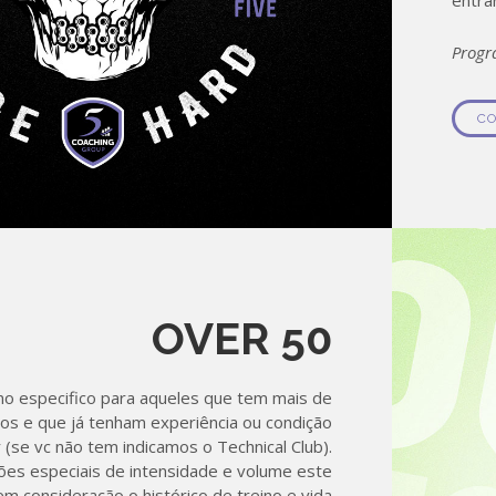
entra
Progr
CO
OVER 50
no especifico para aqueles que tem mais de
dos e que já tenham experiência ou condição
r (se vc não tem indicamos o Technical Club).
es especiais de intensidade e volume este
m consideração o histórico de treino e vida