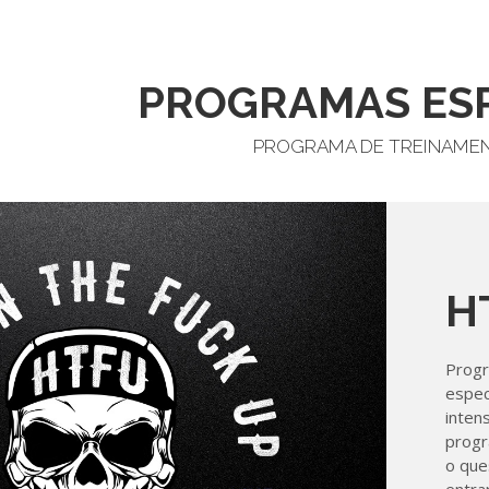
PROGRAMAS ESP
PROGRAMA DE TREINAME
H
Progr
espec
inten
progr
o que