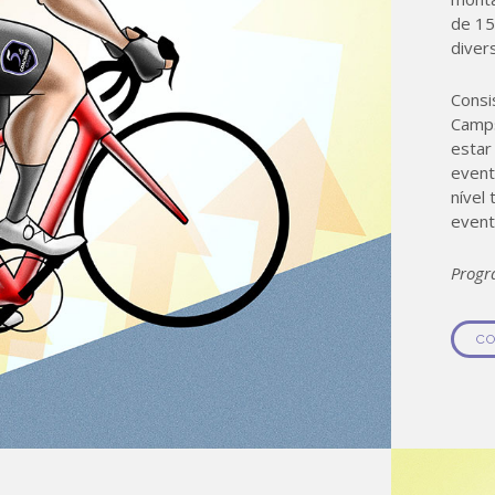
de 15
diver
Consi
Camps
estar
event
nível
event
Progr
CO