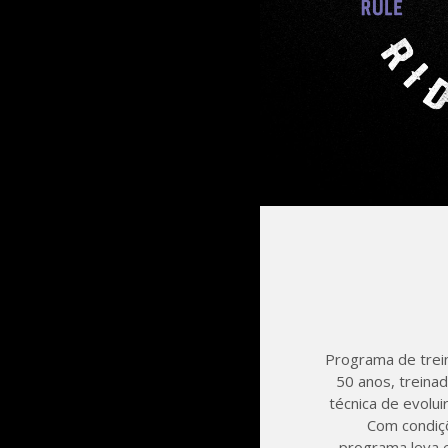
Programa de trei
50 anos, treina
técnica de evolui
Com condiçõ
programa leva e