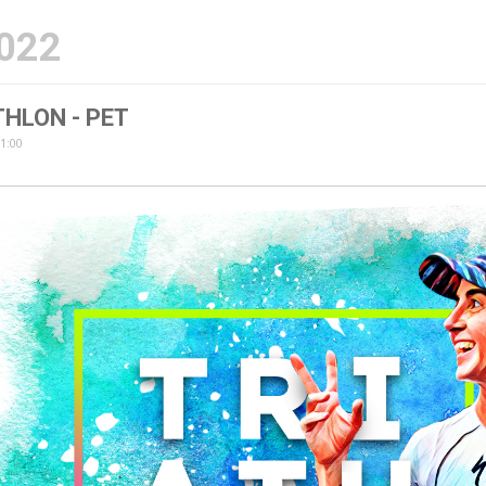
2022
THLON - PET
11:00