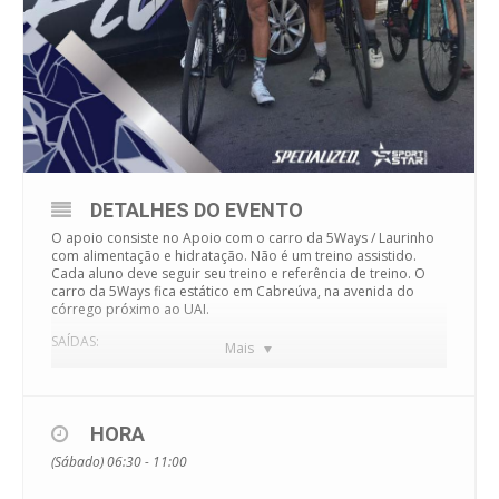
DETALHES DO EVENTO
O apoio consiste no Apoio com o carro da 5Ways / Laurinho
com alimentação e hidratação. Não é um treino assistido.
Cada aluno deve seguir seu treino e referência de treino. O
carro da 5Ways fica estático em Cabreúva, na avenida do
córrego próximo ao UAI.
SAÍDAS:
Mais
1) AS 6H30 saindo de Araçariguama – Avião
120km com 1900m de altimetria (Aracariguama – Pirapora –
Cabreúva – Serrinha – Desce Mal Rondon – sobe Mal Rondon –
Cabreuva – Pirapora – Aracariguama)
HORA
2) AS 7H00 saindo da escolinha em Pirapora
(Sábado) 06:30 - 11:00
78km com 900m de altimetria – Pirapora – cabreúva – Itú –
cabreúva – Pirapora )